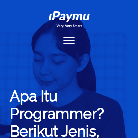
iPaymu.com
open
menu
Home
Hubungi Kami
Login
Apa Itu
Programmer?
Berikut Jenis,