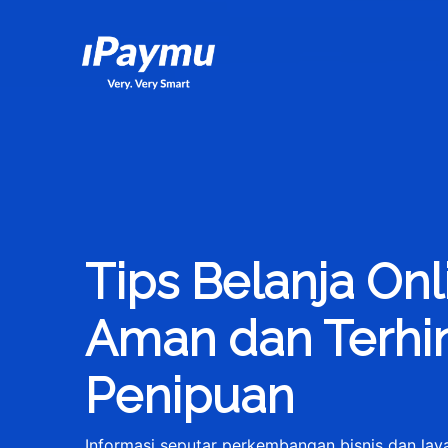
iPaymu.com
Tips Belanja On
Aman dan Terhin
Penipuan
Informasi seputar perkembangan bisnis dan la