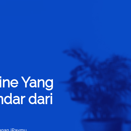
line Yang
dar dari
yanan iPaymu