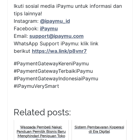
Ikuti sosial media iPaymu untuk informasi dan
tips lainnya!
Instagram:
@ipaymu_id
Facebook:
iPaymu
Email:
support@ipaymu.com
WhatsApp Support iPaymu: klik link
berikut
https://wa.link/p8vnr7
#PaymentGatewayKereniPaymu
#PaymentGatewayTerbaikiPaymu
#PaymentGatewayIndonesiaiPaymu
#iPaymuVerySmart
Related posts:
Waspada Pembeli Nakal:
Sistem Pembayaran Koperasi
Panduan Pemilik Bisnis Baru
di Era Digital
Menghindari Penipuan Toko