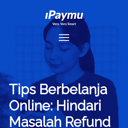
iPaymu.com
open
menu
Home
Hubungi Kami
Login
Tips Berbelanja
Online: Hindari
Masalah Refund