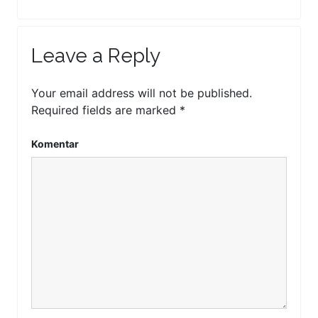
Leave a Reply
Your email address will not be published.
Required fields are marked
*
Komentar