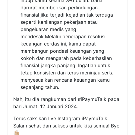
hidup kamu selama 3-6 bulan. Dana
darurat memberikan perlindungan
finansial jika terjadi kejadian tak terduga
seperti kehilangan pekerjaan atau
pengeluaran medis yang
mendesak.Melalui penerapan resolusi
keuangan cerdas ini, kamu dapat
membangun pondasi keuangan yang
kokoh dan mengarah pada keberhasilan
finansial jangka panjang. Ingatlah untuk
tetap konsisten dan terus meninjau serta
menyesuaikan rencana keuangan kamu
sepanjang tahun.
Nah, itu dia rangkuman dari #iPaymuTalk pada
hari Jumat, 12 Januari 2024.
Terus saksikan live Instagram iPaymuTalk.
Salam sehat dan sukses untuk kita semua! Bye
👋🏼