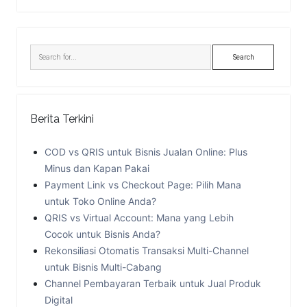
Sidebar
Search
Berita Terkini
COD vs QRIS untuk Bisnis Jualan Online: Plus
Minus dan Kapan Pakai
Payment Link vs Checkout Page: Pilih Mana
untuk Toko Online Anda?
QRIS vs Virtual Account: Mana yang Lebih
Cocok untuk Bisnis Anda?
Rekonsiliasi Otomatis Transaksi Multi-Channel
untuk Bisnis Multi-Cabang
Channel Pembayaran Terbaik untuk Jual Produk
Digital