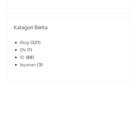
Kategori Berita
Blog
(321)
EN
(1)
ID
(88)
layanan
(3)