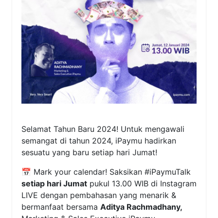
Selamat Tahun Baru 2024! Untuk mengawali
semangat di tahun 2024, iPaymu hadirkan
sesuatu yang baru setiap hari Jumat!
📅 Mark your calendar! Saksikan #iPaymuTalk
setiap hari Jumat
pukul 13.00 WIB di Instagram
LIVE dengan pembahasan yang menarik &
bermanfaat bersama
Aditya Rachmadhany,