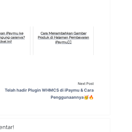
ikan iPaymu ke
Cara Menambahkan Gambar
ingung caranya?
Produk di Halaman Pembayaran
ikel ini!
iPaymu👇🏼
Next Post
Telah hadir Plugin WHMCS di iPaymu & Cara
Penggunaannya🥳🔥
entar!