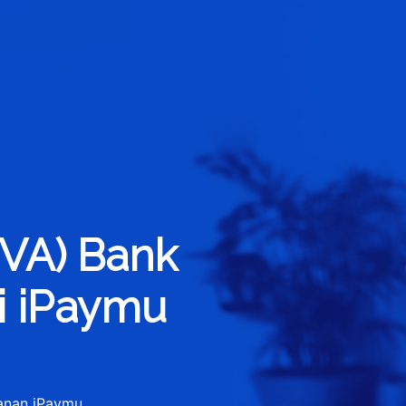
(VA) Bank
i iPaymu
yanan iPaymu