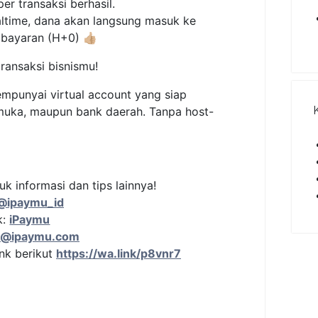
r transaksi berhasil.
ltime, dana akan langsung masuk ke
ayaran (H+0) 👍🏼
transaksi bisnismu!
mpunyai virtual account yang siap
muka, maupun bank daerah. Tanpa host-
uk informasi dan tips lainnya!
@ipaymu_id
k:
iPaymu
t@ipaymu.com
nk berikut
https://wa.link/p8vnr7