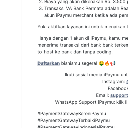
Biaya yang akan dikenakan Rp. 3.500 pe
Transaksi VA Bank Permata adalah Rea
akun iPaymu merchant ketika ada pemb
Yuk, aktifkan layanan ini untuk menaikan 
Hanya dengan 1 akun di iPaymu, kamu me
menerima transaksi dari bank bank terke
to-host ke bank dan tanpa coding.
Daftarkan
bisnismu segera! 🤑🔥📢
Ikuti sosial media iPaymu unt
Instagram:
Faceboo
Email:
suppor
WhatsApp Support iPaymu: klik li
#PaymentGatewayKereniPaymu
#PaymentGatewayTerbaikiPaymu
#PaymentGatewayIndonesiaiPaymu