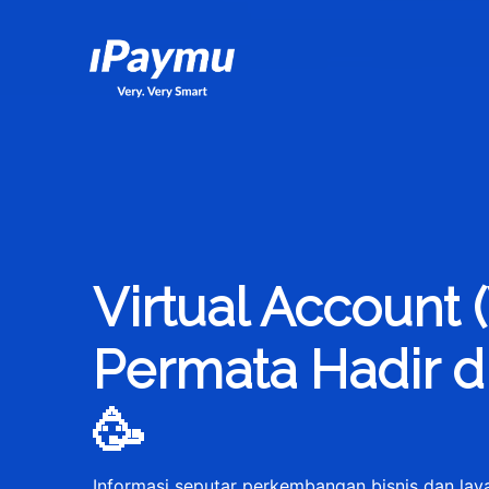
iPaymu.com
Virtual Account 
Permata Hadir d
🥳
Informasi seputar perkembangan bisnis dan la