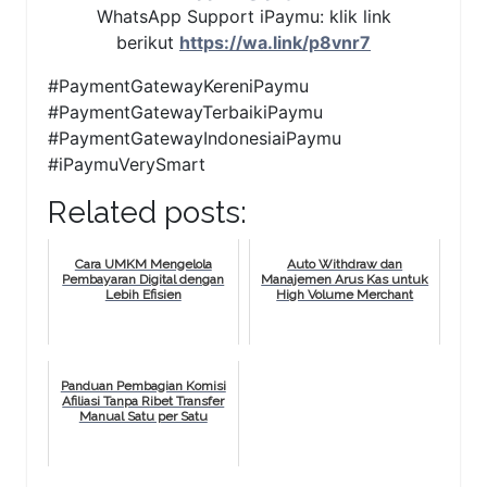
WhatsApp Support iPaymu: klik link
berikut
https://wa.link/p8vnr7
#PaymentGatewayKereniPaymu
#PaymentGatewayTerbaikiPaymu
#PaymentGatewayIndonesiaiPaymu
#iPaymuVerySmart
Related posts:
Cara UMKM Mengelola
Auto Withdraw dan
Pembayaran Digital dengan
Manajemen Arus Kas untuk
Lebih Efisien
High Volume Merchant
Panduan Pembagian Komisi
Afiliasi Tanpa Ribet Transfer
Manual Satu per Satu