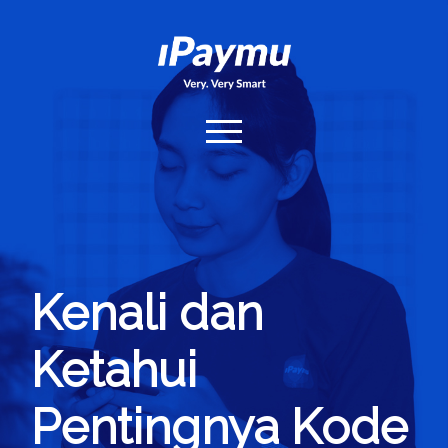
iPaymu.com
open
menu
Home
Hubungi Kami
Login
Kenali dan
Ketahui
Pentingnya Kode