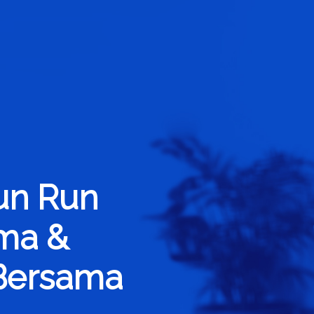
un Run
ama &
Bersama