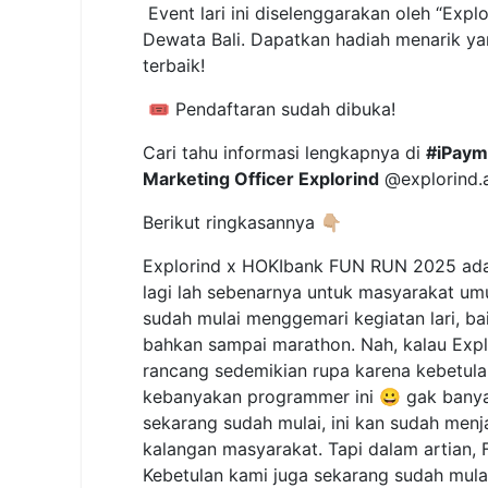
Event lari ini diselenggarakan oleh “Ex
Dewata Bali. Dapatkan hadiah menarik ya
terbaik!
🎟️ Pendaftaran sudah dibuka!
Cari tahu informasi lengkapnya di
#iPaym
Marketing Officer Explorind
@explorind.
Berikut ringkasannya 👇🏼
Explorind x HOKIbank FUN RUN 2025 adal
lagi lah sebenarnya untuk masyarakat um
sudah mulai menggemari kegiatan lari, baik
bahkan sampai marathon. Nah, kalau Expl
rancang sedemikian rupa karena kebetulan
kebanyakan programmer ini 😀 gak bany
sekarang sudah mulai, ini kan sudah men
kalangan masyarakat. Tapi dalam artian, F
Kebetulan kami juga sekarang sudah mulai 