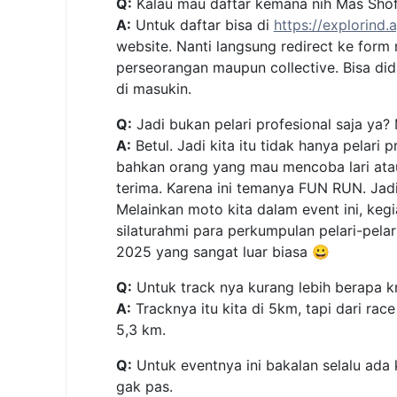
Q:
Kalau mau daftar kemana nih Mas Sho
A:
Untuk daftar bisa di
https://explorind.
website. Nanti langsung redirect ke form
perseorangan maupun collective. Bisa di
di masukin.
Q:
Jadi bukan pelari profesional saja ya
A:
Betul. Jadi kita itu tidak hanya pelari 
bahkan orang yang mau mencoba lari atau 
terima. Karena ini temanya FUN RUN. Jadi,
Melainkan moto kita dalam event ini, kegi
silaturahmi para perkumpulan pelari-pelari
2025 yang sangat luar biasa 😀
Q:
Untuk track nya kurang lebih berapa 
A:
Tracknya itu kita di 5km, tapi dari race
5,3 km.
Q:
Untuk eventnya ini bakalan selalu ada 
gak pas.