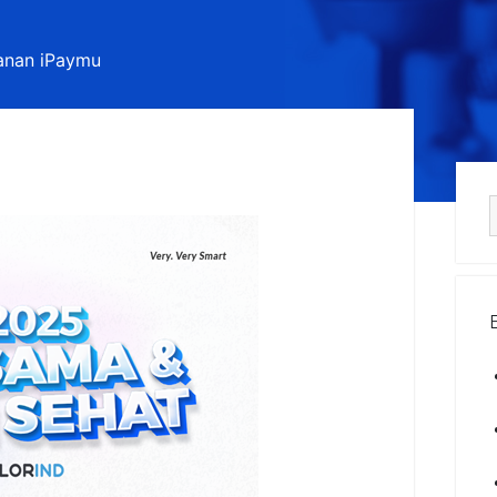
yanan iPaymu
S