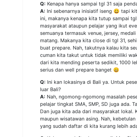
Q:
Kenapa hanya sampai tgl 31 saja pend
A:
Ini sebenarnya inisiatif iseng 😀 tapi
ini, makanya kenapa kita tutup sampai tgl 
masyarakat ataupun pelajar yang ikut eve
semuanya termasuk venue, jersey, medali
matang. Makanya kita close di tgl 31, seh
buat prepare. Nah, takutnya kalau kita s
cuman kita takut untuk tidak memiliki wa
dari kita mending peserta sedikit, 1000 l
serius dan well prepare banget 😀
Q:
Ini kan lokasinya di Bali ya. Untuk pe
luar Bali?
A:
Nah, ngomong-ngomong masalah peserta
pelajar tingkat SMA, SMP, SD juga ada. T
Dan juga kita ada dari masyarakat lokal.
maupun wisatawan asing. Nah, kebetulan s
yang sudah daftar di kita kurang lebih ad