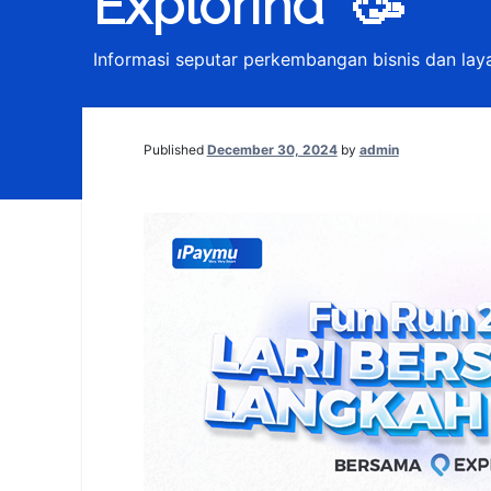
Explorind” 🥳
Informasi seputar perkembangan bisnis dan la
Published
December 30, 2024
by
admin