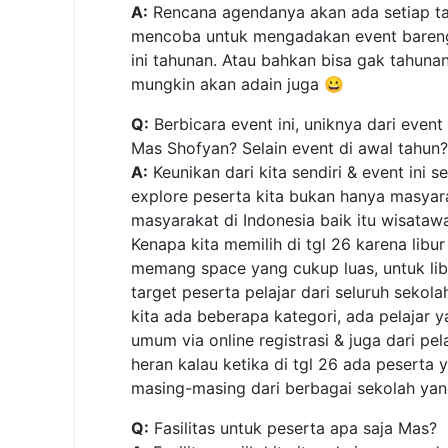
A:
Rencana agendanya akan ada setiap ta
mencoba untuk mengadakan event bareng s
ini tahunan. Atau bahkan bisa gak tahunan
mungkin akan adain juga 😀
Q:
Berbicara event ini, uniknya dari even
Mas Shofyan? Selain event di awal tahun?
A:
Keunikan dari kita sendiri & event ini s
explore peserta kita bukan hanya masyara
masyarakat di Indonesia baik itu wisat
Kenapa kita memilih di tgl 26 karena libur
memang space yang cukup luas, untuk lib
target peserta pelajar dari seluruh sekola
kita ada beberapa kategori, ada pelajar 
umum via online registrasi & juga dari pel
heran kalau ketika di tgl 26 ada pesert
masing-masing dari berbagai sekolah yang
Q:
Fasilitas untuk peserta apa saja Mas?