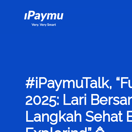
iPaymu.com
#iPaymuTalk, “F
2025: Lari Bers
Langkah Sehat 