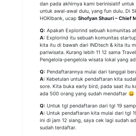
dan pada akhirnya kami berinisiatif unt
untuk awal-awal dulu, yang fun dulu. Di 
HOKIbank, ucap
Shofyan Shauri – Chief M
Q:
Apakah Explorind sebuah komunitas a
A:
Explorind itu sebuah komunitas startup
kita itu di bawah dari INDtech & kita it
pariwisata. Kurang lebih 11 12 sama Tra
Pengelola-pengelola wisata lokal yang ada 
Q:
Pendaftarannya mulai dari tanggal be
A:
Kebetulan untuk pendaftaran kita suda
sore. Kita buka early bird, pada saat itu 
ada 500 orang yang sudah mendaftar 😀
Q:
Untuk tgl pendaftaran dari tgl 19 sampa
A:
Untuk pendaftaran kita mulai dari tgl 
ini di jam 12 siang, saya cek lagi sudah a
sudah terdaftar.