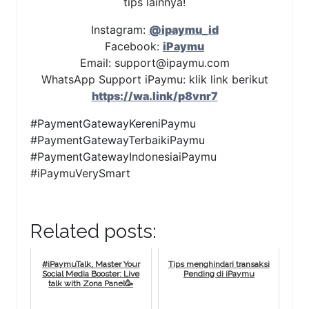
tips lainnya!
Instagram:
@ipaymu_id
Facebook:
iPaymu
Email:
support@ipaymu.com
WhatsApp Support iPaymu: klik link berikut
https://wa.link/p8vnr7
#PaymentGatewayKereniPaymu
#PaymentGatewayTerbaikiPaymu
#PaymentGatewayIndonesiaiPaymu
#iPaymuVerySmart
Related posts:
#iPaymuTalk, Master Your
Tips menghindari transaksi
Social Media Booster: Live
Pending di iPaymu
talk with Zona Panel🥳