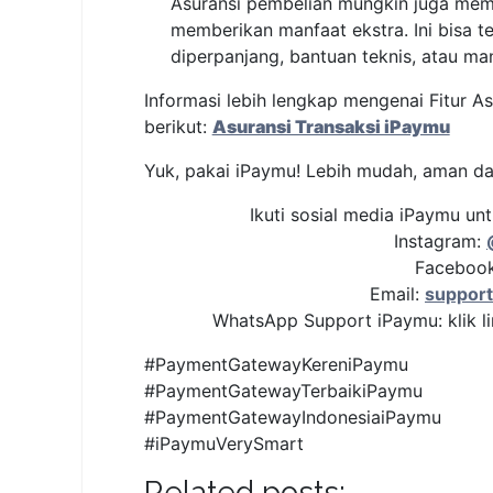
Asuransi pembelian mungkin juga mem
memberikan manfaat ekstra. Ini bisa t
diperpanjang, bantuan teknis, atau man
Informasi lebih lengkap mengenai Fitur As
berikut:
Asuransi Transaksi iPaymu
Yuk, pakai iPaymu! Lebih mudah, aman d
Ikuti sosial media iPaymu unt
Instagram:
Faceboo
Email:
suppor
WhatsApp Support iPaymu: klik li
#PaymentGatewayKereniPaymu
#PaymentGatewayTerbaikiPaymu
#PaymentGatewayIndonesiaiPaymu
#iPaymuVerySmart
Related posts: