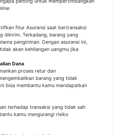
engapa penting untuk mempertimbangkan
line:
ifkan fitur Asuransi saat bertransaksi
g dikirim. Terkadang, barang yang
elama pengiriman. Dengan asuransi ini,
dak akan kehilangan uangmu jika
lian Dana
mankan proses retur dan
mengembalikan barang yang tidak
i ini bisa membantu kamu mendapatkan
an terhadap transaksi yang tidak sah
mbantu kamu mengurangi risiko