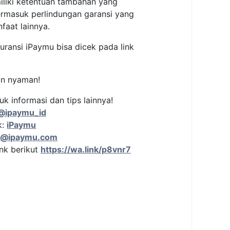
iliki ketentuan tambahan yang
ermasuk perlindungan garansi yang
faat lainnya.
uransi iPaymu bisa dicek pada link
an nyaman!
uk informasi dan tips lainnya!
@ipaymu_id
k:
iPaymu
t@ipaymu.com
nk berikut
https://wa.link/p8vnr7