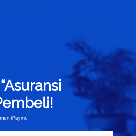
 “Asuransi
Pembeli!
yanan iPaymu